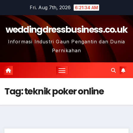
Skip
Fri. Aug 7th, 2026
6:21:34 AM
to
content
weddingdressbusiness.co.uk
Informasi Industri Gaun Pengantin dan Dunia
Pernikahan
Tag:
teknik poker online