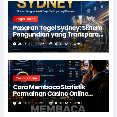
Togel Online
Pasaran Togel Sydney: Sistem
Pengundian yang Transparan
dan Daya Tariknya
JULY 29, 2026
BUDI HARTONO
Casino Online
Cara Membaca Statistik
Permainan Casino Online
dengan Lebih Mudah
JULY 25, 2026
BUDI HARTONO