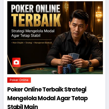
Poker Online
Poker Online Terbaik Strategi
Mengelola Modal Agar Tetap
Stabil Main