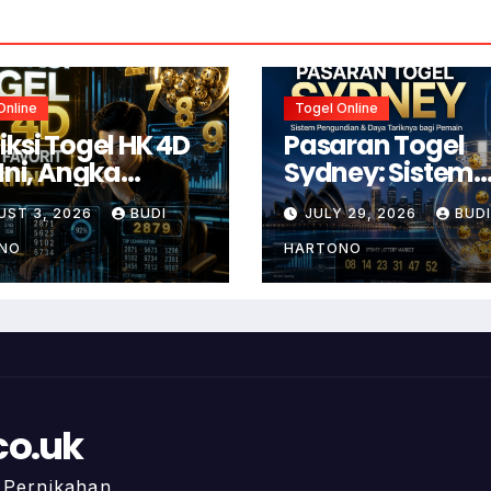
Online
Togel Online
iksi Togel HK 4D
Pasaran Togel
 Ini, Angka
Sydney: Sistem
rit yang
Pengundian ya
UST 3, 2026
BUDI
JULY 29, 2026
BUDI
anya Susah
Transparan dan
e On
Daya Tariknya
NO
HARTONO
co.uk
 Pernikahan