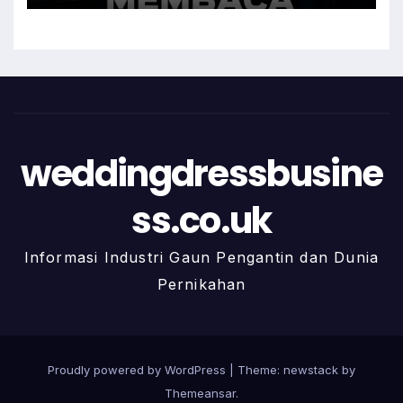
weddingdressbusine
ss.co.uk
Informasi Industri Gaun Pengantin dan Dunia
Pernikahan
Proudly powered by WordPress
|
Theme: newstack by
Themeansar
.