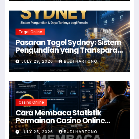
Togel Online
Pasaran Togel Sydney: Sistem
Pengundian yang Transparan
dan Daya Tariknya
JULY 29, 2026
BUDI HARTONO
Casino Online
Cara Membaca Statistik
Permainan Casino Online
dengan Lebih Mudah
JULY 25, 2026
BUDI HARTONO