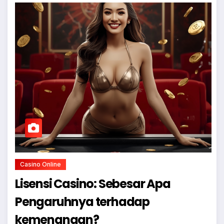
Casino Online
Lisensi Casino: Sebesar Apa
Pengaruhnya terhadap
kemenangan?