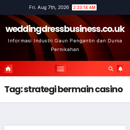
Skip
Fri. Aug 7th, 2026
2:33:15 AM
to
content
weddingdressbusiness.co.uk
Informasi Industri Gaun Pengantin dan Dunia
Pernikahan
Tag:
strategi bermain casino