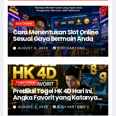
Slot Online
Cara Menentukan Slot Online
Sesuai Gaya Bermain Anda
AUGUST 6, 2026
BUDI HARTONO
Togel Online
Prediksi Togel HK 4D Hari Ini,
Angka Favorit yang Katanya
Susah Move On
AUGUST 3, 2026
BUDI HARTONO