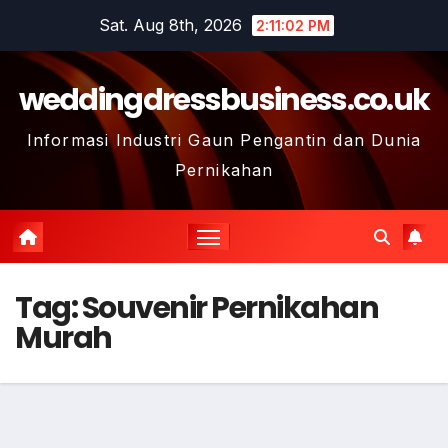
Skip
Sat. Aug 8th, 2026
2:11:03 PM
to
content
weddingdressbusiness.co.uk
Informasi Industri Gaun Pengantin dan Dunia
Pernikahan
Tag:
Souvenir Pernikahan
Murah