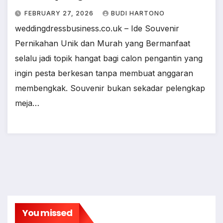
FEBRUARY 27, 2026
BUDI HARTONO
weddingdressbusiness.co.uk – Ide Souvenir
Pernikahan Unik dan Murah yang Bermanfaat
selalu jadi topik hangat bagi calon pengantin yang
ingin pesta berkesan tanpa membuat anggaran
membengkak. Souvenir bukan sekadar pelengkap
meja…
You missed