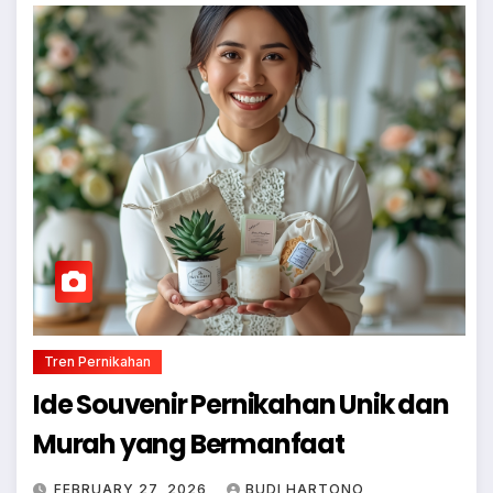
Tren Pernikahan
Ide Souvenir Pernikahan Unik dan
Murah yang Bermanfaat
FEBRUARY 27, 2026
BUDI HARTONO