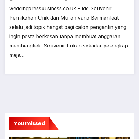
weddingdressbusiness.co.uk – Ide Souvenir
Pernikahan Unik dan Murah yang Bermanfaat
selalu jadi topik hangat bagi calon pengantin yang
ingin pesta berkesan tanpa membuat anggaran
membengkak. Souvenir bukan sekadar pelengkap
meja…
You missed