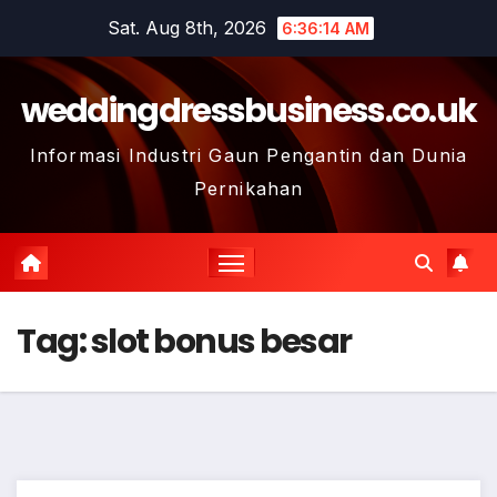
Skip
Sat. Aug 8th, 2026
6:36:14 AM
to
content
weddingdressbusiness.co.uk
Informasi Industri Gaun Pengantin dan Dunia
Pernikahan
Tag:
slot bonus besar