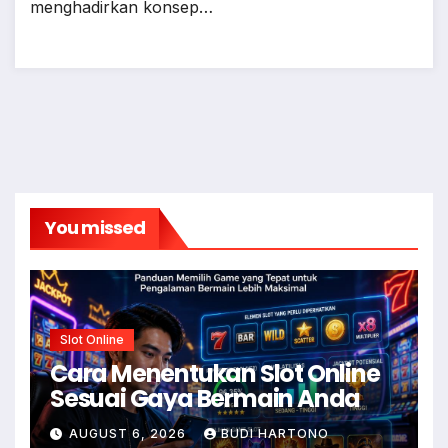
menghadirkan konsep…
You missed
Slot Online
Cara Menentukan Slot Online
Sesuai Gaya Bermain Anda
AUGUST 6, 2026
BUDI HARTONO