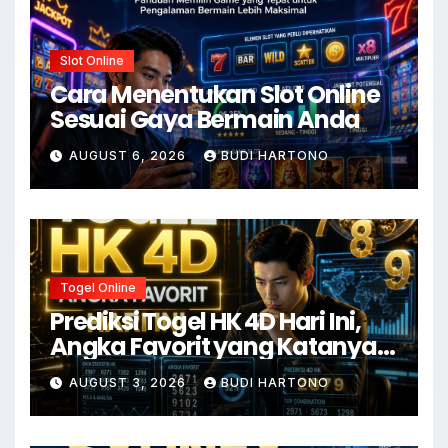
Slot Online
Cara Menentukan Slot Online
Sesuai Gaya Bermain Anda
AUGUST 6, 2026
BUDI HARTONO
Togel Online
Prediksi Togel HK 4D Hari Ini,
Angka Favorit yang Katanya
Susah Move On
AUGUST 3, 2026
BUDI HARTONO