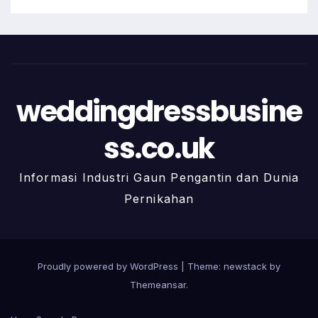
weddingdressbusine
ss.co.uk
Informasi Industri Gaun Pengantin dan Dunia
Pernikahan
Proudly powered by WordPress
|
Theme: newstack by
Themeansar
.