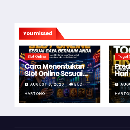
You missed
Slot Online
Togel 
Cara Menentukan
Pred
Slot Online Sesuai
Hari
Gaya Bermain Anda
Favo
AUGUST 6, 2026
BUDI
AUG
Kat
Mov
HARTONO
HARTO