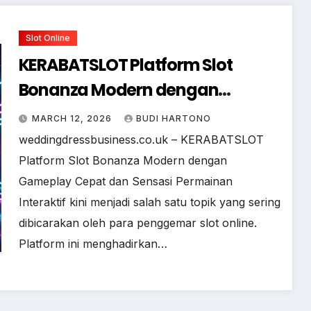
Slot Online
KERABATSLOT Platform Slot
Bonanza Modern dengan
Gameplay
MARCH 12, 2026
BUDI HARTONO
weddingdressbusiness.co.uk – KERABATSLOT
Platform Slot Bonanza Modern dengan
Gameplay Cepat dan Sensasi Permainan
Interaktif kini menjadi salah satu topik yang sering
dibicarakan oleh para penggemar slot online.
Platform ini menghadirkan…