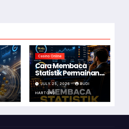
Casino Online
Cara Membaca
Statistik Permainan
ng
Casino Online
JULY 25, 2026
BUDI
dengan Lebih Mudah
HARTONO