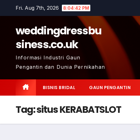
Skip
Fri. Aug 7th, 2026
8:04:42 PM
to
content
weddingdressbu
siness.co.uk
Informasi Industri Gaun
Pengantin dan Dunia Pernikahan
BISNIS BRIDAL
GAUN PENGANTIN
Tag:
situs KERABATSLOT