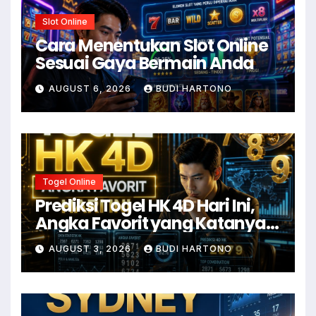
Slot Online
Cara Menentukan Slot Online
Sesuai Gaya Bermain Anda
AUGUST 6, 2026
BUDI HARTONO
Togel Online
Prediksi Togel HK 4D Hari Ini,
Angka Favorit yang Katanya
Susah Move On
AUGUST 3, 2026
BUDI HARTONO