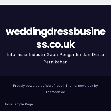
weddingdressbusine
ss.co.uk
Informasi Industri Gaun Pengantin dan Dunia
Pernikahan
Proudly powered by WordPress
|
Theme: newstack by
Themeansar
.
Home
Sample Page