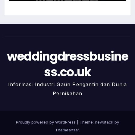
weddingdressbusine
ss.co.uk
Informasi Industri Gaun Pengantin dan Dunia
Pernikahan
Proudly powered by WordPress
|
Theme: newstack by
Themeansar
.