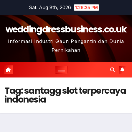
Skip
Sat. Aug 8th, 2026
1:26:35 PM
to
content
weddingdressbusiness.co.uk
Informasi Industri Gaun Pengantin dan Dunia
Pernikahan
Tag:
santagg slot terpercaya
indonesia