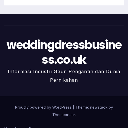
weddingdressbusine
ss.co.uk
Informasi Industri Gaun Pengantin dan Dunia
Pernikahan
Proudly powered by WordPress
|
Theme: newstack by
Themeansar
.