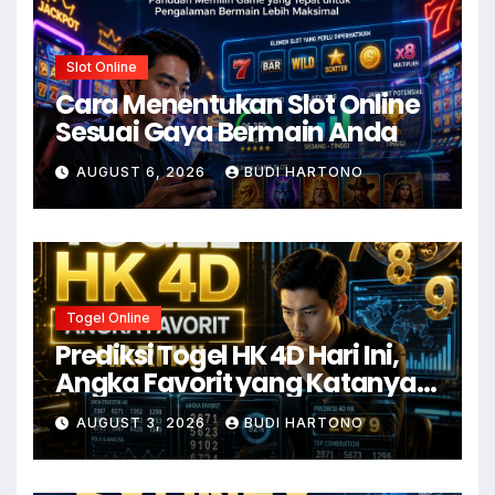
Slot Online
Cara Menentukan Slot Online
Sesuai Gaya Bermain Anda
AUGUST 6, 2026
BUDI HARTONO
Togel Online
Prediksi Togel HK 4D Hari Ini,
Angka Favorit yang Katanya
Susah Move On
AUGUST 3, 2026
BUDI HARTONO