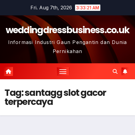
Skip
Fri. Aug 7th, 2026
3:33:22 AM
to
content
weddingdressbusiness.co.uk
Informasi Industri Gaun Pengantin dan Dunia
Pernikahan
Tag:
santagg slot gacor
terpercaya