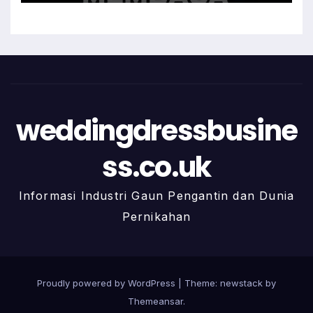
weddingdressbusine
ss.co.uk
Informasi Industri Gaun Pengantin dan Dunia
Pernikahan
Proudly powered by WordPress
|
Theme: newstack by
Themeansar
.