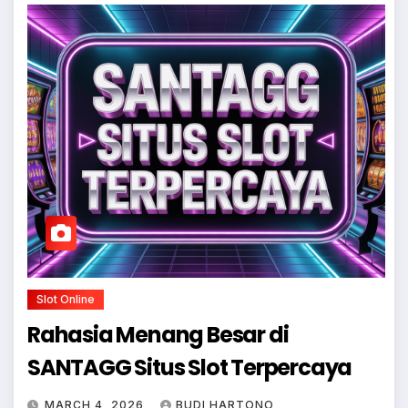
Slot Online
Rahasia Menang Besar di
SANTAGG Situs Slot Terpercaya
MARCH 4, 2026
BUDI HARTONO