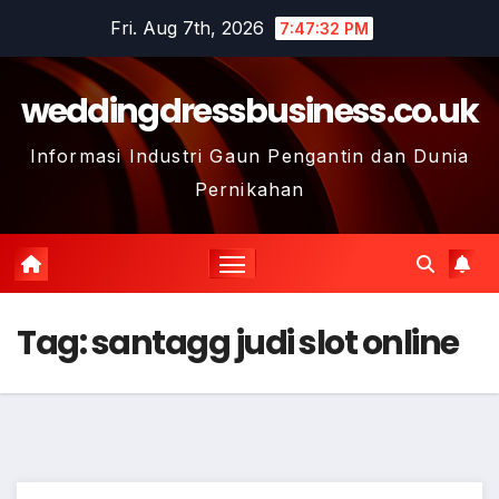
Skip
Fri. Aug 7th, 2026
7:47:33 PM
to
content
weddingdressbusiness.co.uk
Informasi Industri Gaun Pengantin dan Dunia
Pernikahan
Tag:
santagg judi slot online