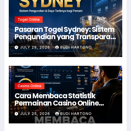
Togel Online
Pasaran Togel Sydney: Sistem
Pengundian yang Transparan
dan Daya Tariknya
JULY 29, 2026
BUDI HARTONO
Casino Online
Cara Membaca Statistik
Permainan Casino Online
dengan Lebih Mudah
JULY 25, 2026
BUDI HARTONO