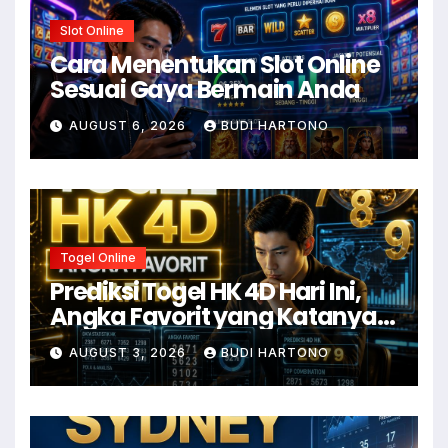
Slot Online
Cara Menentukan Slot Online
Sesuai Gaya Bermain Anda
AUGUST 6, 2026
BUDI HARTONO
Togel Online
Prediksi Togel HK 4D Hari Ini,
Angka Favorit yang Katanya
Susah Move On
AUGUST 3, 2026
BUDI HARTONO