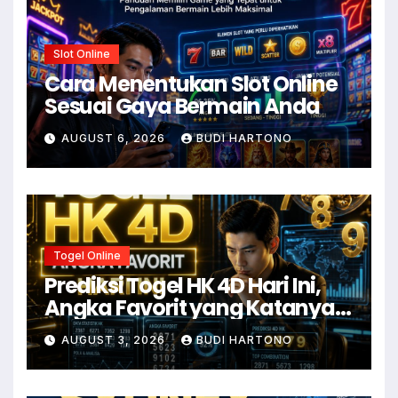
Slot Online
Cara Menentukan Slot Online
Sesuai Gaya Bermain Anda
AUGUST 6, 2026
BUDI HARTONO
Togel Online
Prediksi Togel HK 4D Hari Ini,
Angka Favorit yang Katanya
Susah Move On
AUGUST 3, 2026
BUDI HARTONO