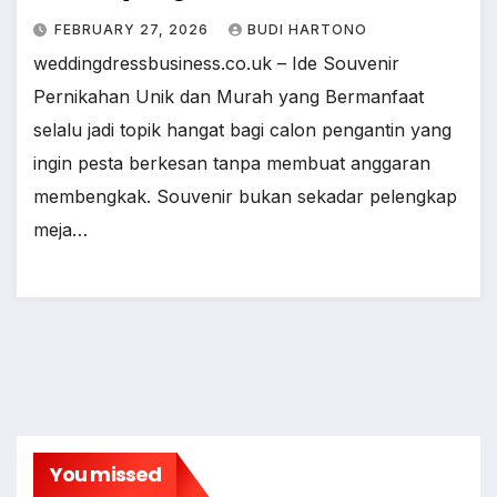
FEBRUARY 27, 2026
BUDI HARTONO
weddingdressbusiness.co.uk – Ide Souvenir
Pernikahan Unik dan Murah yang Bermanfaat
selalu jadi topik hangat bagi calon pengantin yang
ingin pesta berkesan tanpa membuat anggaran
membengkak. Souvenir bukan sekadar pelengkap
meja…
You missed