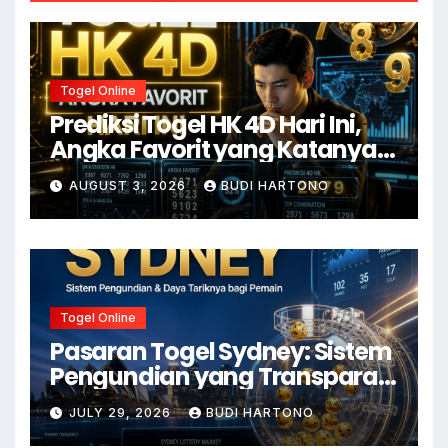
Togel Online
Prediksi Togel HK 4D Hari Ini,
Angka Favorit yang Katanya
Susah Move On
AUGUST 3, 2026
BUDI HARTONO
Togel Online
Pasaran Togel Sydney: Sistem
Pengundian yang Transparan
dan Daya Tariknya
JULY 29, 2026
BUDI HARTONO