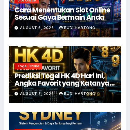
Slot Online
Cara Menentukan Slot Online
Sesuai Gaya Bermain Anda
AUGUST 6, 2026
BUDI HARTONO
Togel Online
Prediksi Togel HK 4D Hari Ini,
Angka Favorit yang Katanya
Susah Move On
AUGUST 3, 2026
BUDI HARTONO