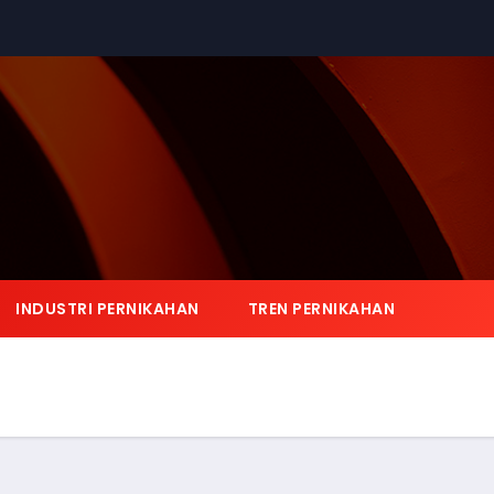
INDUSTRI PERNIKAHAN
TREN PERNIKAHAN