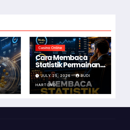
Casino Online
Cara Membaca
Statistik Permainan
ng
Casino Online
JULY 25, 2026
BUDI
dengan Lebih Mudah
HARTONO