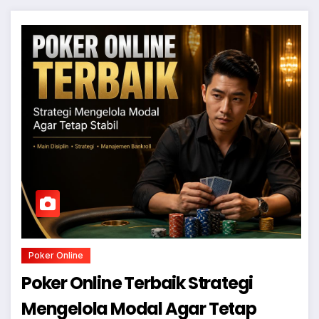
Poker Online
Poker Online Terbaik Strategi
Mengelola Modal Agar Tetap