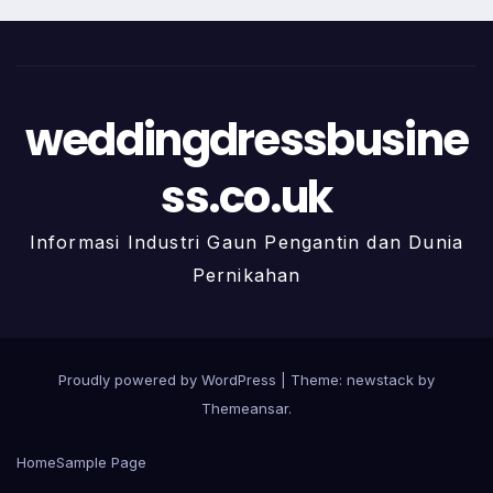
weddingdressbusine
ss.co.uk
Informasi Industri Gaun Pengantin dan Dunia
Pernikahan
Proudly powered by WordPress
|
Theme: newstack by
Themeansar
.
Home
Sample Page