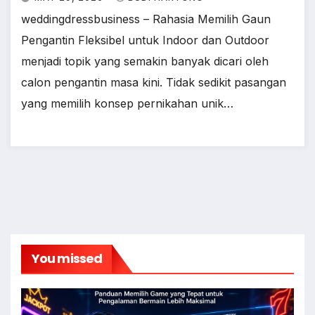
weddingdressbusiness – Rahasia Memilih Gaun
Pengantin Fleksibel untuk Indoor dan Outdoor
menjadi topik yang semakin banyak dicari oleh
calon pengantin masa kini. Tidak sedikit pasangan
yang memilih konsep pernikahan unik…
You missed