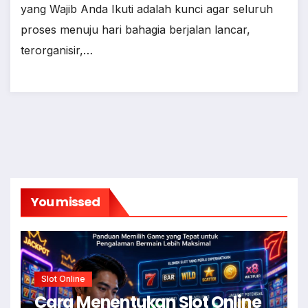
yang Wajib Anda Ikuti adalah kunci agar seluruh
proses menuju hari bahagia berjalan lancar,
terorganisir,…
You missed
Slot Online
Cara Menentukan Slot Online