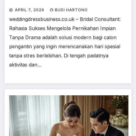
APRIL 7, 2026
BUDI HARTONO
weddingdressbusiness.co.uk – Bridal Consultant:
Rahasia Sukses Mengelola Pernikahan Impian
Tanpa Drama adalah solusi modern bagi calon
pengantin yang ingin merencanakan hari spesial
tanpa stres berlebihan. Di tengah padatnya
aktivitas dan…