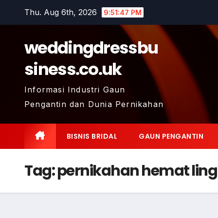
Skip
Thu. Aug 6th, 2026
9:51:48 PM
to
content
weddingdressbu
siness.co.uk
Informasi Industri Gaun
Pengantin dan Dunia Pernikahan
BISNIS BRIDAL
GAUN PENGANTIN
Tag:
pernikahan hemat lin