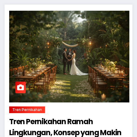
Tren Pernikahan
Tren Pernikahan Ramah
Lingkungan, Konsep yang Makin