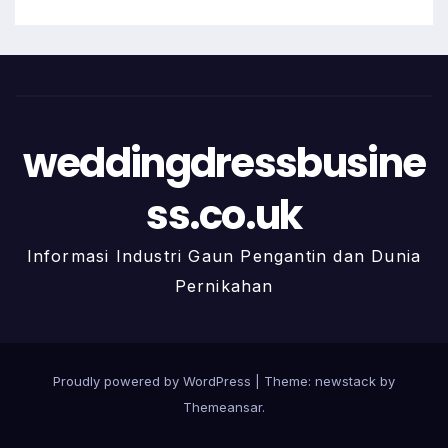
weddingdressbusine
ss.co.uk
Informasi Industri Gaun Pengantin dan Dunia
Pernikahan
Proudly powered by WordPress
|
Theme: newstack by
Themeansar
.