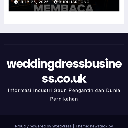
JULY 25, 2026
BUDI HARTONO
weddingdressbusine
ss.co.uk
Informasi Industri Gaun Pengantin dan Dunia
Pernikahan
Proudly powered by WordPress
|
Theme: newstack by