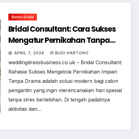
Bisnis Bridal
Bridal Consultant: Cara Sukses
Mengatur Pernikahan Tanpa
Drama
APRIL 7, 2026
BUDI HARTONO
weddingdressbusiness.co.uk – Bridal Consultant:
Rahasia Sukses Mengelola Pernikahan Impian
Tanpa Drama adalah solusi modern bagi calon
pengantin yang ingin merencanakan hari spesial
tanpa stres berlebihan. Di tengah padatnya
aktivitas dan…