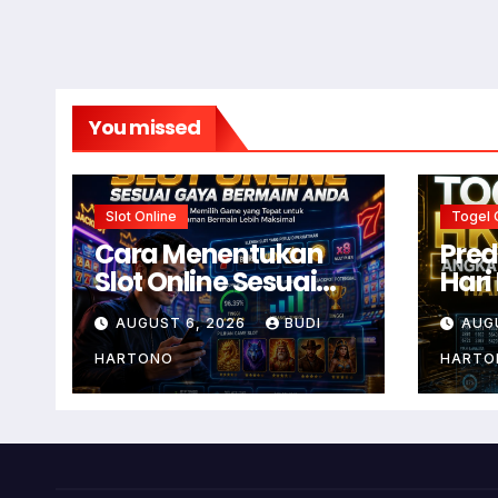
You missed
Slot Online
Togel 
Cara Menentukan
Pred
Slot Online Sesuai
Hari
Gaya Bermain Anda
Favo
AUGUST 6, 2026
BUDI
AUG
Kat
Mov
HARTONO
HARTO