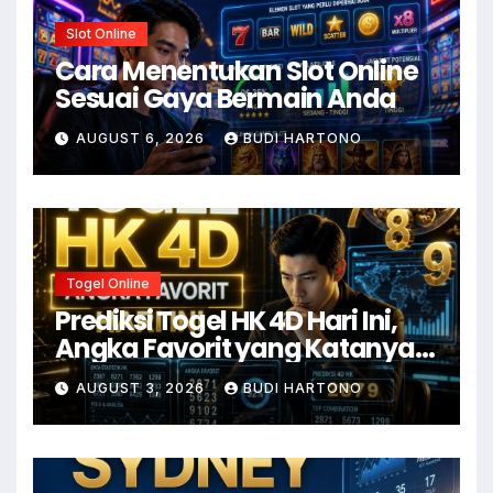
Slot Online
Cara Menentukan Slot Online
Sesuai Gaya Bermain Anda
AUGUST 6, 2026
BUDI HARTONO
Togel Online
Prediksi Togel HK 4D Hari Ini,
Angka Favorit yang Katanya
Susah Move On
AUGUST 3, 2026
BUDI HARTONO