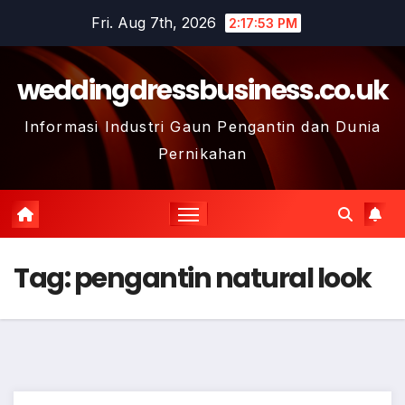
Skip
Fri. Aug 7th, 2026
2:17:53 PM
to
content
weddingdressbusiness.co.uk
Informasi Industri Gaun Pengantin dan Dunia
Pernikahan
Tag:
pengantin natural look