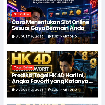
Slot Online
Cara Menentukan Slot Online
Sesuai Gaya Bermain Anda
AUGUST 6, 2026
BUDI HARTONO
Togel Online
Prediksi Togel HK 4D Hari Ini,
Angka Favorit yang Katanya
Susah Move On
AUGUST 3, 2026
BUDI HARTONO