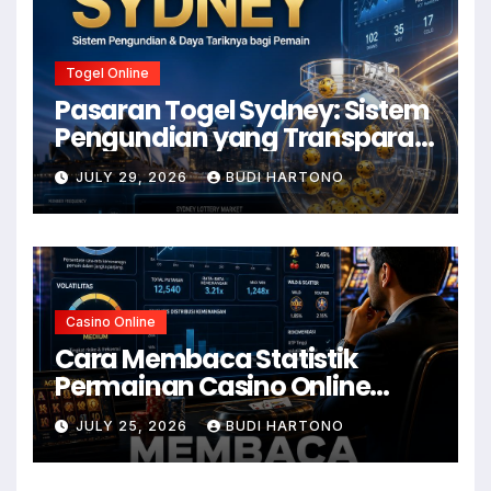
Togel Online
Pasaran Togel Sydney: Sistem
Pengundian yang Transparan
dan Daya Tariknya
JULY 29, 2026
BUDI HARTONO
Casino Online
Cara Membaca Statistik
Permainan Casino Online
dengan Lebih Mudah
JULY 25, 2026
BUDI HARTONO