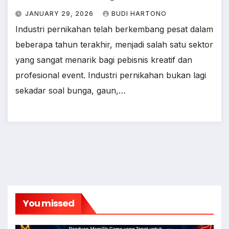
JANUARY 29, 2026
BUDI HARTONO
Industri pernikahan telah berkembang pesat dalam
beberapa tahun terakhir, menjadi salah satu sektor
yang sangat menarik bagi pebisnis kreatif dan
profesional event. Industri pernikahan bukan lagi
sekadar soal bunga, gaun,…
You missed