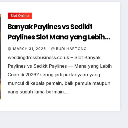
Slot Online
Banyak Paylines vs Sedikit
Paylines Slot Mana yang Lebih
Cuan?
MARCH 31, 2026
BUDI HARTONO
weddingdressbusiness.co.uk – Slot Banyak
Paylines vs Sedikit Paylines — Mana yang Lebih
Cuan di 2026? sering jadi pertanyaan yang
muncul di kepala pemain, baik pemula maupun
yang sudah lama bermain.…