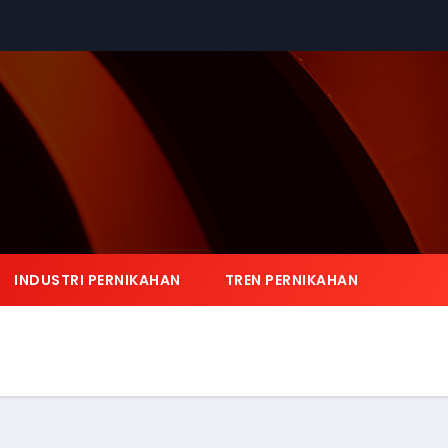
INDUSTRI PERNIKAHAN
TREN PERNIKAHAN