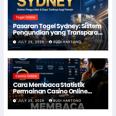
Togel Online
Pasaran Togel Sydney: Sistem
Pengundian yang Transparan
dan Daya Tariknya
JULY 29, 2026
BUDI HARTONO
Casino Online
Cara Membaca Statistik
Permainan Casino Online
dengan Lebih Mudah
JULY 25, 2026
BUDI HARTONO