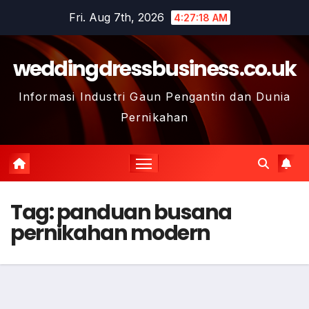
Skip
Fri. Aug 7th, 2026
4:27:19 AM
to
content
weddingdressbusiness.co.uk
Informasi Industri Gaun Pengantin dan Dunia
Pernikahan
Tag:
panduan busana
pernikahan modern