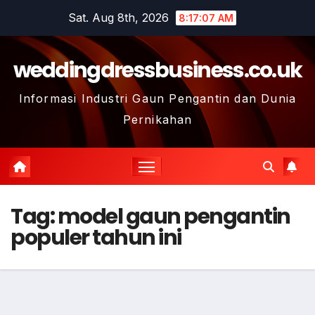
Skip
Sat. Aug 8th, 2026
8:17:08 AM
to
content
weddingdressbusiness.co.uk
Informasi Industri Gaun Pengantin dan Dunia
Pernikahan
Tag:
model gaun pengantin
populer tahun ini