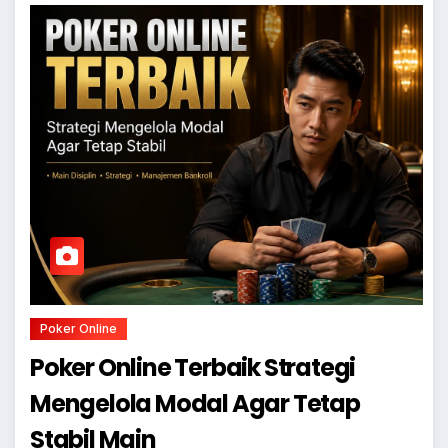
Poker Online
Poker Online Terbaik Strategi
Mengelola Modal Agar Tetap
Stabil Main