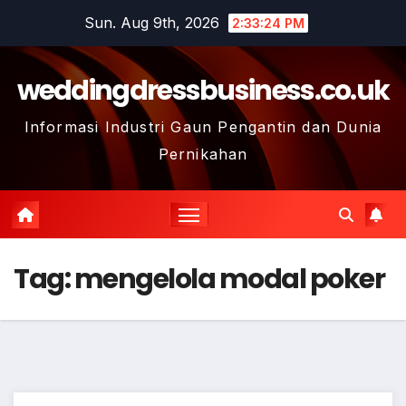
Skip
Sun. Aug 9th, 2026
2:33:25 PM
to
content
weddingdressbusiness.co.uk
Informasi Industri Gaun Pengantin dan Dunia
Pernikahan
Tag:
mengelola modal poker