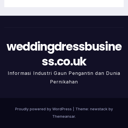
weddingdressbusine
ss.co.uk
Informasi Industri Gaun Pengantin dan Dunia
Pernikahan
Proudly powered by WordPress
|
Theme: newstack by
Themeansar
.