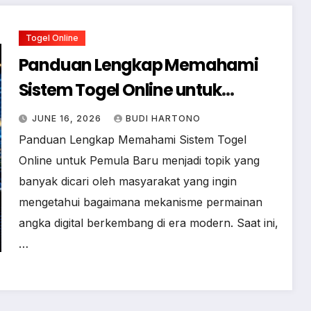
Togel Online
Panduan Lengkap Memahami
Sistem Togel Online untuk
Pemula
JUNE 16, 2026
BUDI HARTONO
Panduan Lengkap Memahami Sistem Togel
Online untuk Pemula Baru menjadi topik yang
banyak dicari oleh masyarakat yang ingin
mengetahui bagaimana mekanisme permainan
angka digital berkembang di era modern. Saat ini,
…