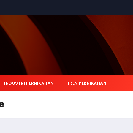
INDUSTRI PERNIKAHAN
TREN PERNIKAHAN
e