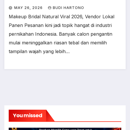
MAY 26, 2026
BUDI HARTONO
Makeup Bridal Natural Viral 2026, Vendor Lokal
Panen Pesanan kini jadi topik hangat di industri
pernikahan Indonesia. Banyak calon pengantin
mulai meninggalkan riasan tebal dan memilih
tampilan wajah yang lebih…
You missed