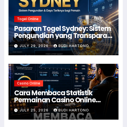
Togel Online
Pasaran Togel Sydney: Sistem
Pengundian yang Transparan
dan Daya Tariknya
JULY 29, 2026
BUDI HARTONO
Casino Online
Cara Membaca Statistik
Permainan Casino Online
dengan Lebih Mudah
JULY 25, 2026
BUDI HARTONO