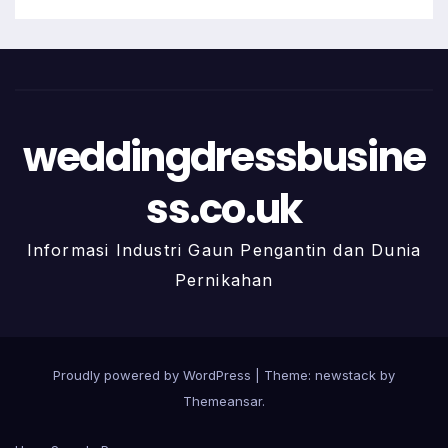
weddingdressbusine
ss.co.uk
Informasi Industri Gaun Pengantin dan Dunia
Pernikahan
Proudly powered by WordPress
|
Theme: newstack by
Themeansar
.