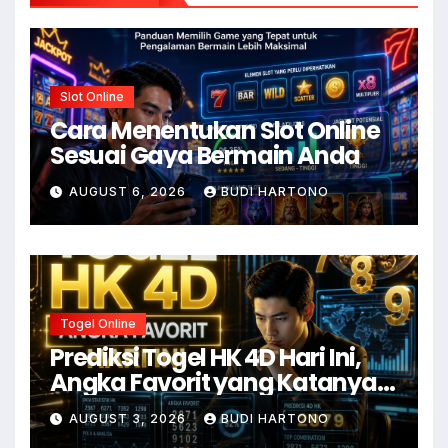
Slot Online
Cara Menentukan Slot Online
Sesuai Gaya Bermain Anda
AUGUST 6, 2026
BUDI HARTONO
Togel Online
Prediksi Togel HK 4D Hari Ini,
Angka Favorit yang Katanya
Susah Move On
AUGUST 3, 2026
BUDI HARTONO