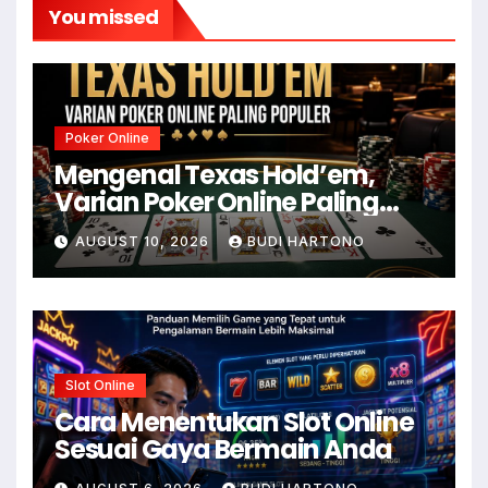
You missed
Poker Online
Mengenal Texas Hold’em,
Varian Poker Online Paling
Populer
AUGUST 10, 2026
BUDI HARTONO
Slot Online
Cara Menentukan Slot Online
Sesuai Gaya Bermain Anda