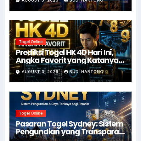
AUGUST 6, 2026
BUDI HARTONO
Togel Online
Prediksi Togel HK 4D Hari Ini,
Angka Favorit yang Katanya
Susah Move On
AUGUST 3, 2026
BUDI HARTONO
Togel Online
Pasaran Togel Sydney: Sistem
Pengundian yang Transparan
dan Daya Tariknya