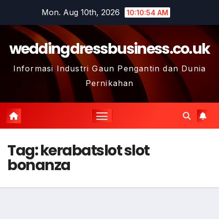
Skip
Mon. Aug 10th, 2026
10:10:55 AM
to
content
weddingdressbusiness.co.uk
Informasi Industri Gaun Pengantin dan Dunia
Pernikahan
Tag:
kerabatslot slot
bonanza