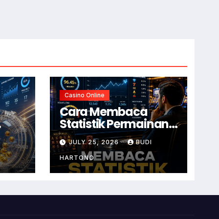
Casino Online
Cara Membaca
Statistik Permainan
ng
Casino Online
JULY 25, 2026
BUDI
dengan Lebih Mudah
HARTONO