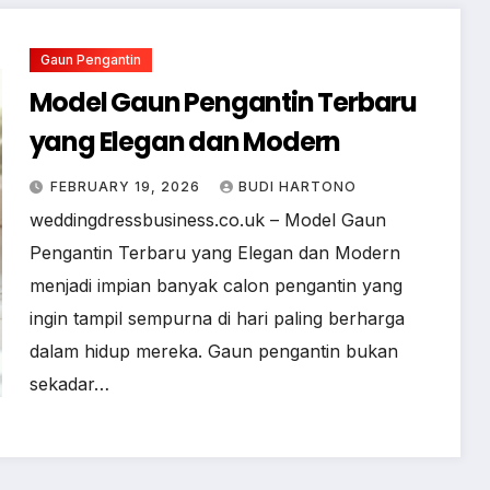
Gaun Pengantin
Model Gaun Pengantin Terbaru
yang Elegan dan Modern
FEBRUARY 19, 2026
BUDI HARTONO
weddingdressbusiness.co.uk – Model Gaun
Pengantin Terbaru yang Elegan dan Modern
menjadi impian banyak calon pengantin yang
ingin tampil sempurna di hari paling berharga
dalam hidup mereka. Gaun pengantin bukan
sekadar…