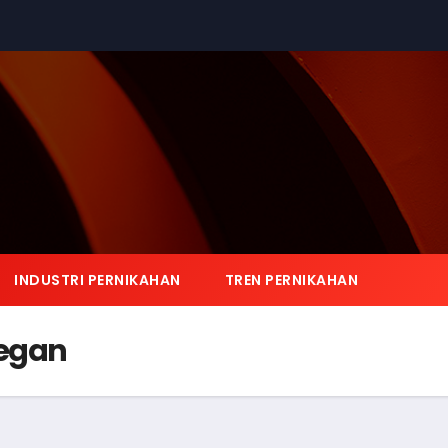
INDUSTRI PERNIKAHAN
TREN PERNIKAHAN
legan