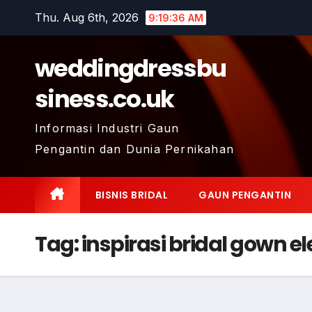
Skip
Thu. Aug 6th, 2026
9:19:36 AM
to
content
weddingdressbu
siness.co.uk
Informasi Industri Gaun
Pengantin dan Dunia Pernikahan
BISNIS BRIDAL
GAUN PENGANTIN
Tag:
inspirasi bridal gown e