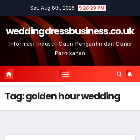
Skip
Sat. Aug 8th, 2026
5:28:30 PM
to
content
weddingdressbusiness.co.uk
Informasi Industri Gaun Pengantin dan Dunia
Pernikahan
Tag:
golden hour wedding