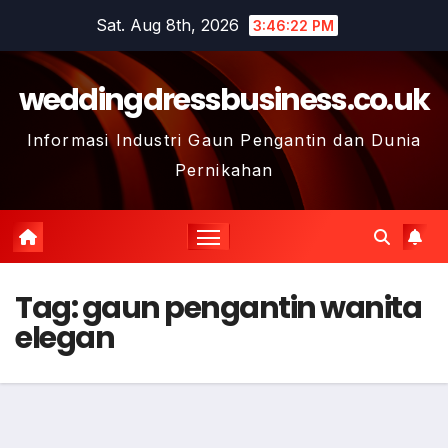
Skip
Sat. Aug 8th, 2026
3:46:22 PM
to
content
weddingdressbusiness.co.uk
Informasi Industri Gaun Pengantin dan Dunia
Pernikahan
Tag:
gaun pengantin wanita
elegan