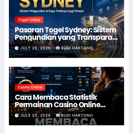
Togel Online
Pasaran Togel Sydney: Sistem
Pengundian yang Transparan
dan Daya Tariknya
JULY 29, 2026
BUDI HARTONO
Casino Online
Cara Membaca Statistik
Permainan Casino Online
dengan Lebih Mudah
JULY 25, 2026
BUDI HARTONO