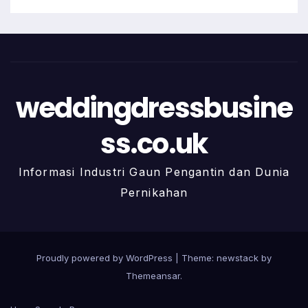
weddingdressbusine
ss.co.uk
Informasi Industri Gaun Pengantin dan Dunia
Pernikahan
Proudly powered by WordPress
|
Theme: newstack by
Themeansar
.