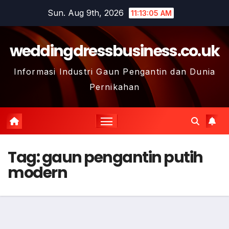
Skip
Sun. Aug 9th, 2026
11:13:05 AM
to
content
weddingdressbusiness.co.uk
Informasi Industri Gaun Pengantin dan Dunia
Pernikahan
Tag:
gaun pengantin putih
modern