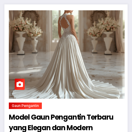
Gaun Pengantin
Model Gaun Pengantin Terbaru
yang Elegan dan Modern