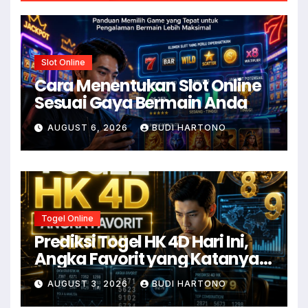
Slot Online
Cara Menentukan Slot Online
Sesuai Gaya Bermain Anda
AUGUST 6, 2026
BUDI HARTONO
Togel Online
Prediksi Togel HK 4D Hari Ini,
Angka Favorit yang Katanya
Susah Move On
AUGUST 3, 2026
BUDI HARTONO