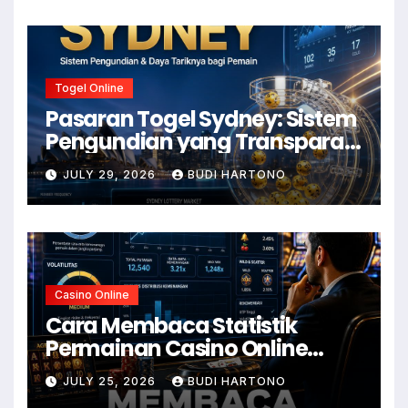
Togel Online
Pasaran Togel Sydney: Sistem
Pengundian yang Transparan
dan Daya Tariknya
JULY 29, 2026
BUDI HARTONO
Casino Online
Cara Membaca Statistik
Permainan Casino Online
dengan Lebih Mudah
JULY 25, 2026
BUDI HARTONO