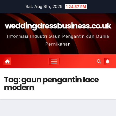
Skip
Sat. Aug 8th, 2026
1:24:57 PM
to
content
weddingdressbusiness.co.uk
Informasi Industri Gaun Pengantin dan Dunia
Pernikahan
Tag:
gaun pengantin lace
modern