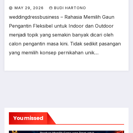
MAY 29, 2026
BUDI HARTONO
weddingdressbusiness – Rahasia Memilih Gaun
Pengantin Fleksibel untuk Indoor dan Outdoor
menjadi topik yang semakin banyak dicari oleh
calon pengantin masa kini. Tidak sedikit pasangan
yang memilih konsep pernikahan unik…
You missed