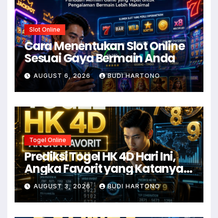
Slot Online
Cara Menentukan Slot Online
Sesuai Gaya Bermain Anda
AUGUST 6, 2026
BUDI HARTONO
Togel Online
Prediksi Togel HK 4D Hari Ini,
Angka Favorit yang Katanya
Susah Move On
AUGUST 3, 2026
BUDI HARTONO