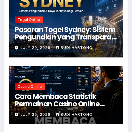
Togel Online
Pasaran Togel Sydney: Sistem
Pengundian yang Transparan
dan Daya Tariknya
JULY 29, 2026
BUDI HARTONO
Casino Online
Cara Membaca Statistik
Permainan Casino Online
dengan Lebih Mudah
JULY 25, 2026
BUDI HARTONO