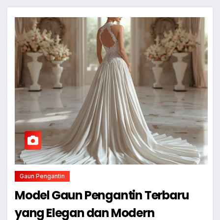
Gaun Pengantin
Model Gaun Pengantin Terbaru
yang Elegan dan Modern