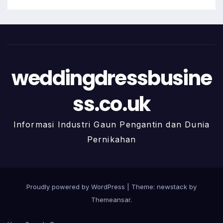
weddingdressbusine
ss.co.uk
Informasi Industri Gaun Pengantin dan Dunia
Pernikahan
Proudly powered by WordPress
|
Theme: newstack by
Themeansar
.