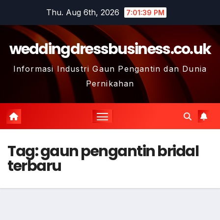
Skip
Thu. Aug 6th, 2026
7:01:40 PM
to
content
weddingdressbusiness.co.uk
Informasi Industri Gaun Pengantin dan Dunia
Pernikahan
Tag:
gaun pengantin bridal
terbaru