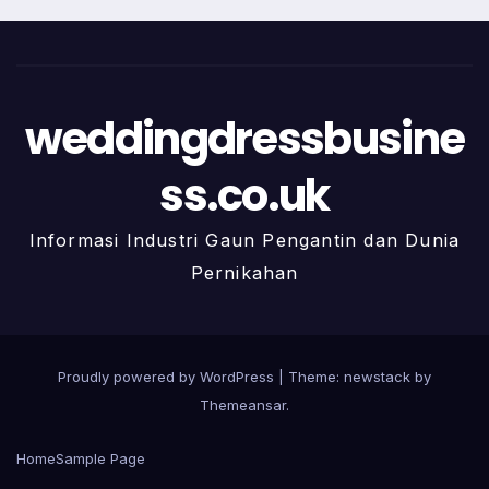
weddingdressbusine
ss.co.uk
Informasi Industri Gaun Pengantin dan Dunia
Pernikahan
Proudly powered by WordPress
|
Theme: newstack by
Themeansar
.
Home
Sample Page