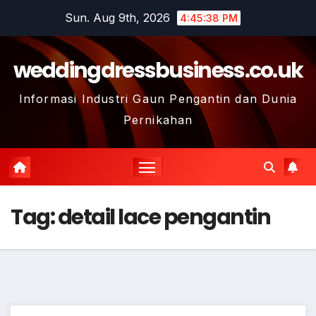
Skip
Sun. Aug 9th, 2026
4:45:38 PM
to
content
weddingdressbusiness.co.uk
Informasi Industri Gaun Pengantin dan Dunia
Pernikahan
Tag:
detail lace pengantin