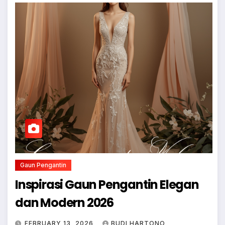
Gaun Pengantin
Inspirasi Gaun Pengantin Elegan
dan Modern 2026
FEBRUARY 13, 2026
BUDI HARTONO