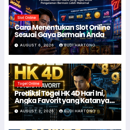
Slot Online
Cara Menentukan Slot Online
Sesuai Gaya Bermain Anda
AUGUST 6, 2026
BUDI HARTONO
Togel Online
Prediksi Togel HK 4D Hari Ini,
Angka Favorit yang Katanya
Susah Move On
AUGUST 3, 2026
BUDI HARTONO