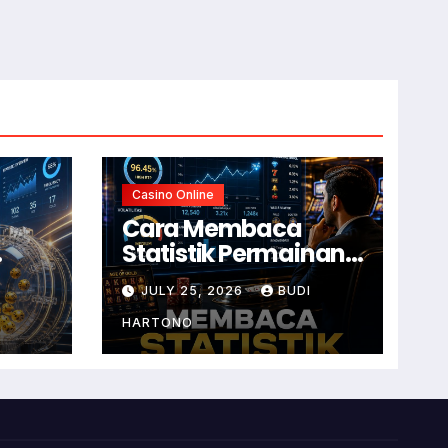
Casino Online
Cara Membaca
Statistik Permainan
ng
Casino Online
JULY 25, 2026
BUDI
dengan Lebih Mudah
HARTONO