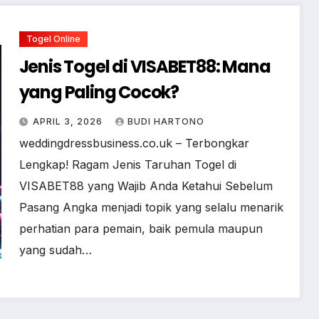
Togel Online
Jenis Togel di VISABET88: Mana
yang Paling Cocok?
APRIL 3, 2026
BUDI HARTONO
weddingdressbusiness.co.uk – Terbongkar
Lengkap! Ragam Jenis Taruhan Togel di
VISABET88 yang Wajib Anda Ketahui Sebelum
Pasang Angka menjadi topik yang selalu menarik
perhatian para pemain, baik pemula maupun
yang sudah…