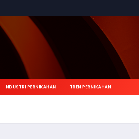
INDUSTRI PERNIKAHAN
TREN PERNIKAHAN