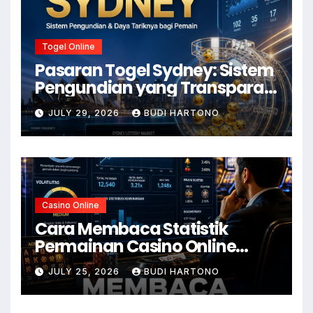
Togel Online
Pasaran Togel Sydney: Sistem
Pengundian yang Transparan
dan Daya Tariknya
JULY 29, 2026
BUDI HARTONO
Casino Online
Cara Membaca Statistik
Permainan Casino Online
dengan Lebih Mudah
JULY 25, 2026
BUDI HARTONO