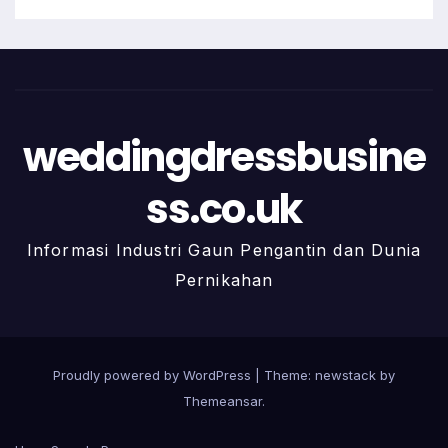
weddingdressbusine
ss.co.uk
Informasi Industri Gaun Pengantin dan Dunia
Pernikahan
Proudly powered by WordPress
|
Theme: newstack by
Themeansar
.