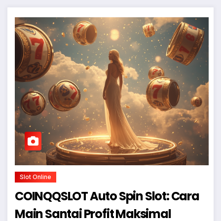
Slot Online
COINQQSLOT Auto Spin Slot: Cara
Main Santai Profit Maksimal