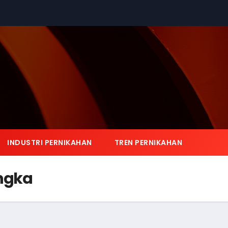
INDUSTRI PERNIKAHAN
TREN PERNIKAHAN
ngka