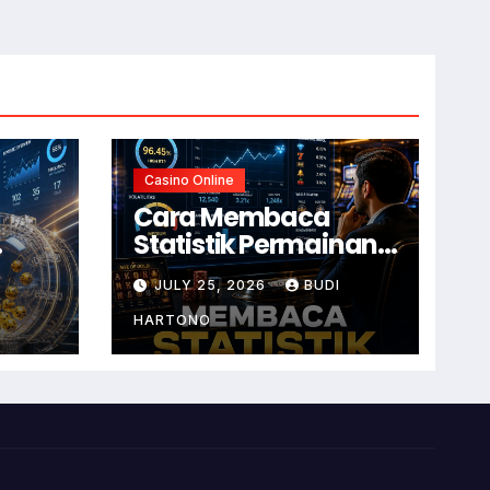
Casino Online
Cara Membaca
Statistik Permainan
ng
Casino Online
JULY 25, 2026
BUDI
dengan Lebih Mudah
HARTONO